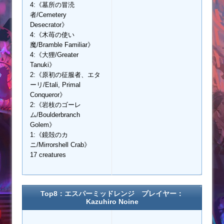
4:《墓所の冒涜
者/Cemetery
Desecrator》
4:《木苺の使い
魔/Bramble Familiar》
4:《大狸/Greater
Tanuki》
2:《原初の征服者、エタ
ーリ/Etali, Primal
Conqueror》
2:《岩枝のゴーレ
ム/Boulderbranch
Golem》
1:《鏡殻のカ
ニ/Mirrorshell Crab》
17 creatures
Top8：エスパーミッドレンジ プレイヤー：
Kazuhiro Noine