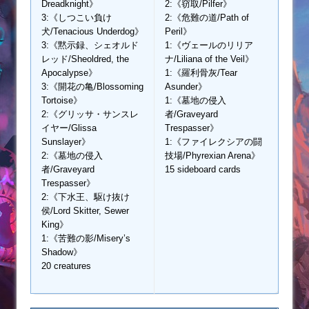
Dreadknight》
2:《窃取/Pilfer》
3:《しつこい負け
2:《危難の道/Path of
犬/Tenacious Underdog》
Peril》
3:《黙示録、シェオルド
1:《ヴェールのリリア
レッド/Sheoldred, the
ナ/Liliana of the Veil》
Apocalypse》
1:《羅利骨灰/Tear
3:《開花の亀/Blossoming
Asunder》
Tortoise》
1:《墓地の侵入
2:《グリッサ・サンスレ
者/Graveyard
イヤー/Glissa
Trespasser》
Sunslayer》
1:《ファイレクシアの闘
2:《墓地の侵入
技場/Phyrexian Arena》
者/Graveyard
15 sideboard cards
Trespasser》
2:《下水王、駆け抜け
侯/Lord Skitter, Sewer
King》
1:《苦難の影/Misery’s
Shadow》
20 creatures