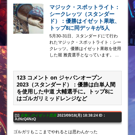
マジック・スポットライト：
シークレッツ（スタンダー
ド）：優勝はイゼット果敢、
トップ8に同デッキが5人
5月30-31日、スタンダードにて行わ
れたマジック・スポットライト：シー
クレッツ。優勝はイゼット果敢を使用
した堀 雅貴選手となっています。 ...
123 コメント on ジャパンオープン
2023（スタンダード）：優勝は白単人間
を使用した中道 大輔選手に。トップ8に
はゴルガリミッドレンジなど
[1]
名無しのイゼット団員
2023/09/18(月) 18:38:24 ID：
AzNzQ4NzQ
ゴルガリもここまでやれるとは思わんかった