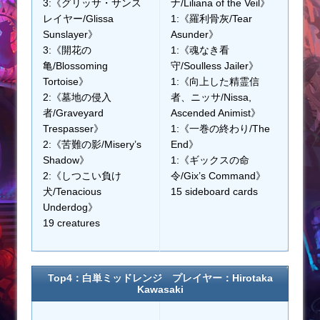
3:《グリッサ・サンス
ナ/Liliana of the Veil》
レイヤー/Glissa
1:《羅利骨灰/Tear
Sunslayer》
Asunder》
3:《開花の
1:《魂なき看
亀/Blossoming
守/Soulless Jailer》
Tortoise》
1:《向上した精霊信
2:《墓地の侵入
者、ニッサ/Nissa,
者/Graveyard
Ascended Animist》
Trespasser》
1:《一巻の終わり/The
2:《苦難の影/Misery’s
End》
Shadow》
1:《ギックスの命
2:《しつこい負け
令/Gix’s Command》
犬/Tenacious
15 sideboard cards
Underdog》
19 creatures
Top4：白単ミッドレンジ プレイヤー：Hirotaka
Kawasaki