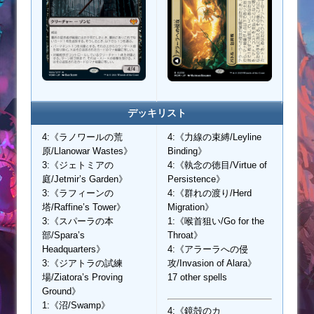
デッキリスト
4:《ラノワールの荒
4:《力線の束縛/Leyline
原/Llanowar Wastes》
Binding》
3:《ジェトミアの
4:《執念の徳目/Virtue of
庭/Jetmir’s Garden》
Persistence》
3:《ラフィーンの
4:《群れの渡り/Herd
塔/Raffine’s Tower》
Migration》
3:《スパーラの本
1:《喉首狙い/Go for the
部/Spara’s
Throat》
Headquarters》
4:《アラーラへの侵
3:《ジアトラの試練
攻/Invasion of Alara》
場/Ziatora’s Proving
17 other spells
Ground》
1:《沼/Swamp》
4:《鏡殻のカ