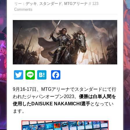
リー：
デッキ
,
スタンダード
,
MTGアリーナ
// 123
Comments
T
Li
H
F
w
n
at
a
9月16-17日、MTGアリーナでスタンダードにて行
itt
e
e
c
われたジャパンオープン2023。
優勝は白単人間を
er
n
e
使用したDAISUKE NAKAMICHI選手
となってい
a
b
ます。
o