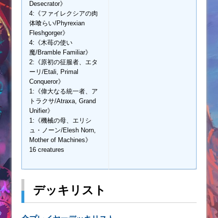
Desecrator》
4:《ファイレクシアの肉
体喰らい/Phyrexian
Fleshgorger》
4:《木苺の使い
魔/Bramble Familiar》
2:《原初の征服者、エタ
ーリ/Etali, Primal
Conqueror》
1:《偉大なる統一者、ア
トラクサ/Atraxa, Grand
Unifier》
1:《機械の母、エリシ
ュ・ノーン/Elesh Norn,
Mother of Machines》
16 creatures
デッキリスト