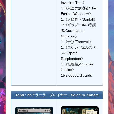
Invasion Tree》
1:《永遠の放浪者/The
Eternal Wanderer》
1:《太陽降下/Sunfall》
1:《ギラプールの守護
者/Guardian of
Ghirapur》
1:《告別/Farewell》
1:《華やいだエルズペ
ス/Elspeth
Resplendent》
1:《報復招来/Invoke
Justice》
15 sideboard cards
Top8：5cアラーラ プレイヤー：Soichiro Kohara