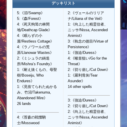
デッキリスト
5:《沼/Swamp》
2:《ヴェールのリリア
5:《森/Forest》
ナ/Liliana of the Veil》
4:《死天狗茸の林間
1:《向上した精霊信者、
地/Deathcap Glade》
ニッサ/Nissa, Ascended
4:《眠らずの小
Animist》
屋/Restless Cottage》
3:《執念の徳目/Virtue of
4:《ラノワールの荒
Persistence》
原/Llanowar Wastes》
1:《強迫/Duress》
2:《ミシュラの鋳造
4:《喉首狙い/Go for the
所/Mishra’s Foundry》
Throat》
1:《耐え抜くもの、母聖
2:《切り崩し/Cut Down》
樹/Boseiju, Who
1:《羅利骨灰/Tear
Endures》
Asunder》
1:《見捨てられたぬかる
14 other spells
み、竹沼/Takenuma,
Abandoned Mire》
3:《強迫/Duress》
26 lands
2:《切り崩し/Cut Down》
2:《向上した精霊信者、
4:《苔森の戦慄騎
ニッサ/Nissa, Ascended
士/Mosswood
Animist》