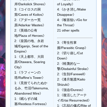
岸/Darkslick Shores》
of Loyalty》
3:《コイロスの洞
4:《かき消し/Make
窟/Caves of Koilos》
Disappear》
2:《アダーカー荒
4:《喉首狙い/Go for
原/Adarkar Wastes》
the Throat》
2:《英雄の公有
21 other spells
地/Plaza of Heroes》
2:《皇国の地、永岩
3:《寄生性掌
城/Eiganjo, Seat of the
握/Parasitic Grasp》
Empire》
2:《切り崩し/Cut
1:《天上都市、大田
Down》
原/Otawara, Soaring
2:《軽蔑的な一
City》
撃/Disdainful Stroke》
1:《ラフィーンの
2:《告別/Farewell》
塔/Raffine’s Tower》
2:《漆月魁渡/Kaito
1:《見捨てられたぬか
Shizuki》
るみ、竹沼/Takenuma,
1:《強迫/Duress》
Abandoned Mire》
1:《復活したアーテ
1:《眠らずの城
イ/Ertai Resurrected》
塞/Restless Fortress》
1:《忘却の儀式/Rite of