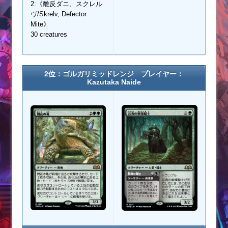
2:《離反ダニ、スクレル
ヴ/Skrelv, Defector
Mite》
30 creatures
2位：ゴルガリミッドレンジ プレイヤー：
Kazutaka Naide