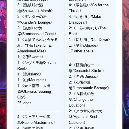
3:《難破船の湿
4:《喉首狙い/Go for the
地/Shipwreck Marsh》
Throat》
3:《ザンダーの居
4:《かき消し/Make
室/Xander’s Lounge》
Disappear》
2:《嵐削りの海
2:《一巻の終わり/The
岸/Stormcarved Coast》
End》
1:《見捨てられたぬかる
1:《切り崩し/Cut Down》
み、竹沼/Takenuma,
1:《削剥/Abrade》
Abandoned Mire》
17 other spells
1:《沼/Swamp》
1:《シヴの浅瀬/Shivan
4:《軽蔑的な一
Reef》
撃/Disdainful Stroke》
1:《島/Island》
2:《強迫/Duress》
1:《山/Mountain》
2:《石術の連
1:《天上都市、大田
射/Lithomantic Barrage》
原/Otawara, Soaring
2:《方程式の改
City》
変/Change the
25 lands
Equation》
2:《アガサの魂の大
4:《フェアリーの黒
釜/Agatha’s Soul
幕/Faerie Mastermind》
Cauldron》
4:《税血の収穫
2:《兄弟仲の終