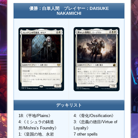
優勝：白単人間 プレイヤー：DAISUKE
NAKAMICHI
デッキリスト
18:《平地/Plains》
4:《骨化/Ossification》
4:《ミシュラの鋳造
3:《忠義の徳目/Virtue of
所/Mishra’s Foundry》
Loyalty》
1:《皇国の地、永岩
7 other spells