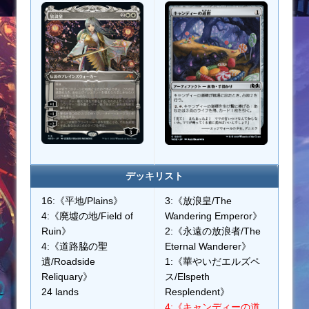
デッキリスト
16:《平地/Plains》
3:《放浪皇/The
4:《廃墟の地/Field of
Wandering Emperor》
Ruin》
2:《永遠の放浪者/The
4:《道路脇の聖
Eternal Wanderer》
遺/Roadside
1:《華やいだエルズペ
Reliquary》
ス/Elspeth
24 lands
Resplendent》
4:《キャンディーの道