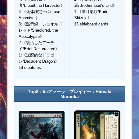
者/Bloodtithe Harvester》
焉/Brotherhood’s End》
4:《死体鑑定士/Corpse
1:《漆月魁渡/Kaito
Appraiser》
Shizuki》
3:《黙示録、シェオルド
15 sideboard cards
レッド/Sheoldred, the
Apocalypse》
2:《復活したアーテ
イ/Ertai Resurrected》
1:《退廃的なドラゴ
ン/Decadent Dragon》
18 creatures
Top8：5cアラーラ プレイヤー：Hideaki
Muraoka