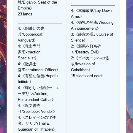
城/Eiganjo, Seat of the
Empire》
4:《軍備放棄/Lay Down
23 lands
Arms》
4:《婚礼の発表/Wedding
4:《銅纏いの先
Announcement》
兵/Coppercoat
3:《静寂の呪い/Curse of
Vanguard》
Silence》
4:《救出専門
2:《邪悪を打ち砕
家/Extraction
く/Destroy Evil》
Specialist》
2:《ゴバカーンへの侵
4:《徴兵士
攻/Invasion of
官/Recruitment Officer》
Gobakhan》
4:《有望な信徒/Hopeful
15 sideboard cards
Initiate》
4:《輝かしい聖戦士、エ
ーデリン/Adeline,
Resplendent Cathar》
4:《呪文書売
り/Spellbook Vendor》
4:《スレイベンの守護
者、サリア/Thalia,
Guardian of Thraben》