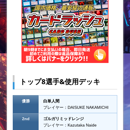
o
k
トップ8選手&使用デッキ
優勝
白単人間
プレイヤー：DAISUKE NAKAMICHI
2nd
ゴルガリミッドレンジ
プレイヤー：Kazutaka Naide