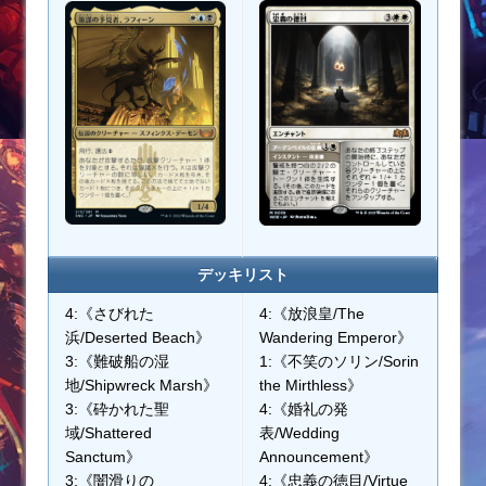
デッキリスト
4:《さびれた
4:《放浪皇/The
浜/Deserted Beach》
Wandering Emperor》
3:《難破船の湿
1:《不笑のソリン/Sorin
地/Shipwreck Marsh》
the Mirthless》
3:《砕かれた聖
4:《婚礼の発
域/Shattered
表/Wedding
Sanctum》
Announcement》
3:《闇滑りの
4:《忠義の徳目/Virtue