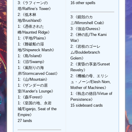
3:《ラフィーンの
16 other spells
塔/Raffine’s Tower》
2:《低木林
3:《鏡殻のカ
地/Brushland》
ニ/Mirrorshell Crab》
1:《憑依された
3:《強迫/Duress》
峰/Haunted Ridge》
2:《神の乱/The Kami
1:《平地/Plains》
War》
1:《難破船の湿
2:《岩枝のゴーレ
地/Shipwreck Marsh》
ム/Boulderbranch
1:《島/Island》
Golem》
1:《沼/Swamp》
2:《黄昏の享楽/Sunset
1:《嵐削りの海
Revelry》
岸/Stormcarved Coast》
2:《機械の母、エリシ
1:《山/Mountain》
ュ・ノーン/Elesh Norn,
1:《ザンダーの居
Mother of Machines》
室/Xander’s Lounge》
1:《執念の徳目/Virtue of
1:《森/Forest》
Persistence》
1:《皇国の地、永岩
15 sideboard cards
城/Eiganjo, Seat of the
Empire》
27 lands