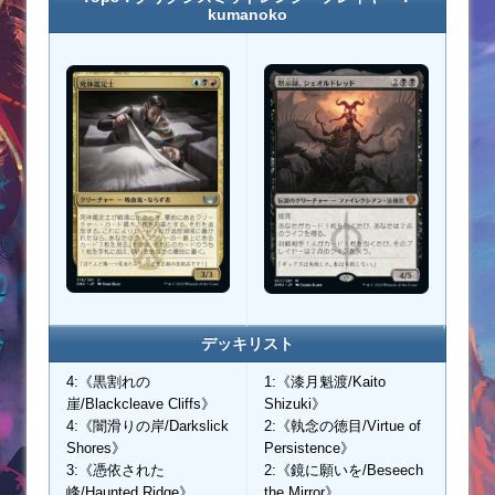
kumanoko
デッキリスト
4:《黒割れの
1:《漆月魁渡/Kaito
崖/Blackcleave Cliffs》
Shizuki》
4:《闇滑りの岸/Darkslick
2:《執念の徳目/Virtue of
Shores》
Persistence》
3:《憑依された
2:《鏡に願いを/Beseech
峰/Haunted Ridge》
the Mirror》