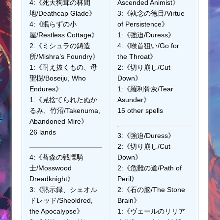
4:《死天狗茸の林間
Ascended Animist》
地/Deathcap Glade》
3:《執念の徳目/Virtue
4:《眠らずの小
of Persistence》
屋/Restless Cottage》
1:《強迫/Duress》
2:《ミシュラの鋳造
4:《喉首狙い/Go for
所/Mishra’s Foundry》
the Throat》
1:《耐え抜くもの、母
2:《切り崩し/Cut
聖樹/Boseiju, Who
Down》
Endures》
1:《羅利骨灰/Tear
1:《見捨てられたぬか
Asunder》
るみ、竹沼/Takenuma,
15 other spells
Abandoned Mire》
26 lands
3:《強迫/Duress》
2:《切り崩し/Cut
4:《苔森の戦慄騎
Down》
士/Mosswood
2:《危難の道/Path of
Dreadknight》
Peril》
3:《黙示録、シェオル
2:《石の脳/The Stone
ドレッド/Sheoldred,
Brain》
the Apocalypse》
1:《ヴェールのリリア