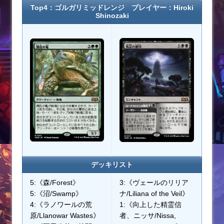
Top4：ゴルガリミッドレンジ プレイヤー：Hiroki
Shinozaki
デッキリスト
5:《森/Forest》
3:《ヴェールのリリア
5:《沼/Swamp》
ナ/Liliana of the Veil》
4:《ラノワールの荒
1:《向上した精霊信
原/Llanowar Wastes》
者、ニッサ/Nissa,