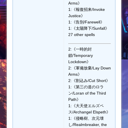
Arms》
1:《報復招来/Invoke
Justice》
1:《告別/Farewell》
1:《太陽降下/Sunfall》
27 other spells
2:《一時的封
鎖/Temporary
Lockdown》
2:《軍備放棄/Lay Down
Arms》
2:《割込み/Cut Short》
1:《第三の道のロラ
ン/Loran of the Third
Path》
1:《大天使エルズペ
ス/Archangel Elspeth》
1:《侵略樹、次元壊
し/Realmbreaker, the