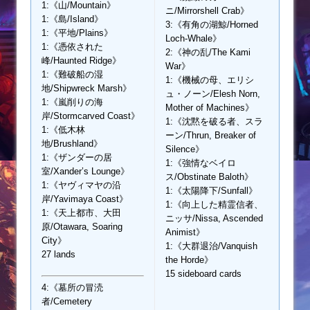
1:《山/Mountain》
ニ/Mirrorshell Crab》
1:《島/Island》
3:《有角の湖鯨/Horned
1:《平地/Plains》
Loch-Whale》
1:《憑依された
2:《神の乱/The Kami
峰/Haunted Ridge》
War》
1:《難破船の湿
1:《機械の母、エリシ
地/Shipwreck Marsh》
ュ・ノーン/Elesh Norn,
1:《嵐削りの海
Mother of Machines》
岸/Stormcarved Coast》
1:《沈黙を破る者、スラ
1:《低木林
ーン/Thrun, Breaker of
地/Brushland》
Silence》
1:《ザンダーの居
1:《強情なベイロ
室/Xander’s Lounge》
ス/Obstinate Baloth》
1:《ヤヴィマヤの沿
1:《太陽降下/Sunfall》
岸/Yavimaya Coast》
1:《向上した精霊信者、
1:《天上都市、大田
ニッサ/Nissa, Ascended
原/Otawara, Soaring
Animist》
City》
1:《大群退治/Vanquish
27 lands
the Horde》
15 sideboard cards
4:《墓所の冒涜
者/Cemetery