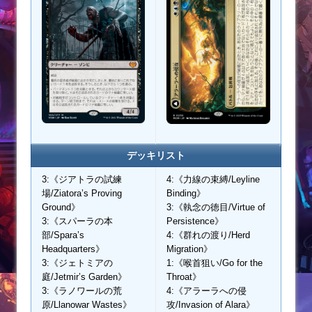
デッキリスト
3:《ジアトラの試練
4:《力線の束縛/Leyline
場/Ziatora’s Proving
Binding》
Ground》
3:《執念の徳目/Virtue of
3:《スパーラの本
Persistence》
部/Spara’s
4:《群れの渡り/Herd
Headquarters》
Migration》
3:《ジェトミアの
1:《喉首狙い/Go for the
庭/Jetmir’s Garden》
Throat》
3:《ラノワールの荒
4:《アラーラへの侵
原/Llanowar Wastes》
攻/Invasion of Alara》