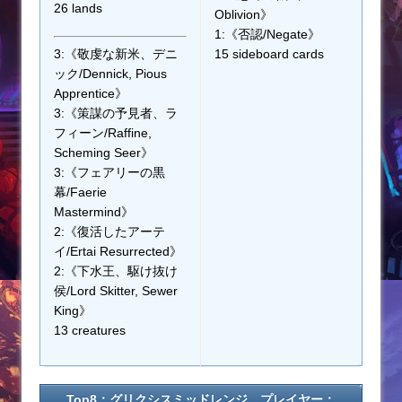
26 lands
Oblivion》
1:《否認/Negate》
3:《敬虔な新米、デニ
15 sideboard cards
ック/Dennick, Pious
Apprentice》
3:《策謀の予見者、ラ
フィーン/Raffine,
Scheming Seer》
3:《フェアリーの黒
幕/Faerie
Mastermind》
2:《復活したアーテ
イ/Ertai Resurrected》
2:《下水王、駆け抜け
侯/Lord Skitter, Sewer
King》
13 creatures
Top8：グリクシスミッドレンジ プレイヤー：