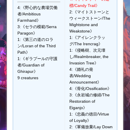
標/Candy Trail》
4:《野心的な農場労働
2:《マイトストーンと
者/Ambitious
ウィークストーン/The
Farmhand》
Mightstone and
3:《セラの模範/Serra
Weakstone》
Paragon》
1:《アイレンクラッ
1:《第三の道のロラ
グ/The Irencrag》
ン/Loran of the Third
1:《侵略樹、次元壊
Path》
し/Realmbreaker, the
1:《ギラプールの守護
Invasion Tree》
者/Guardian of
4:《婚礼の発
Ghirapur》
表/Wedding
9 creatures
Announcement》
4:《骨化/Ossification》
3:《永岩城の修繕/The
Restoration of
Eiganjo》
1:《忠義の徳目/Virtue
of Loyalty》
2:《軍備放棄/Lay Down