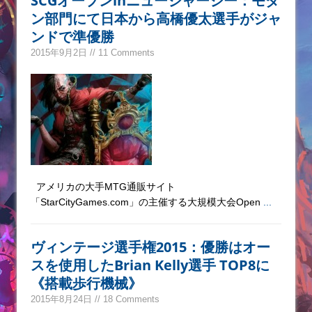
SCGオープンinニュージャージー：モダ
ン部門にて日本から高橋優太選手がジャ
ンドで準優勝
2015年9月2日 // 11 Comments
アメリカの大手MTG通販サイト
「StarCityGames.com」の主催する大規模大会Open
...
ヴィンテージ選手権2015：優勝はオー
スを使用したBrian Kelly選手 TOP8に
《搭載歩行機械》
2015年8月24日 // 18 Comments