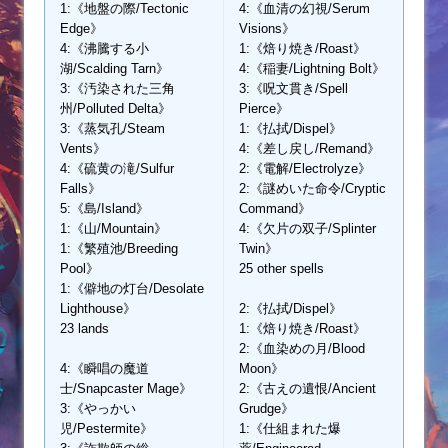
1:《地盤の際/Tectonic
4:《血清の幻視/Serum
Edge》
Visions》
4:《沸騰する小
1:《焙り焼き/Roast》
湖/Scalding Tarn》
4:《稲妻/Lightning Bolt》
3:《汚染された三角
3:《呪文貫き/Spell
州/Polluted Delta》
Pierce》
3:《蒸気孔/Steam
1:《払拭/Dispel》
Vents》
4:《差し戻し/Remand》
4:《硫黄の滝/Sulfur
2:《電解/Electrolyze》
Falls》
2:《謎めいた命令/Cryptic
5:《島/Island》
Command》
1:《山/Mountain》
4:《欠片の双子/Splinter
1:《繁殖池/Breeding
Twin》
Pool》
25 other spells
1:《僻地の灯台/Desolate
Lighthouse》
2:《払拭/Dispel》
23 lands
1:《焙り焼き/Roast》
2:《血染めの月/Blood
4:《瞬唱の魔道
Moon》
士/Snapcaster Mage》
2:《古えの遺恨/Ancient
3:《やっかい
Grudge》
児/Pestermite》
1:《仕組まれた爆