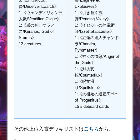
3:《詐欺師の総
薬/Engineered
督/Deceiver Exarch》
Explosives》
1:《ヴェンディリオン三
1:《引き裂く流
人衆/Vendilion Clique》
弾/Rending Volley》
1:《嵐の神、ケラノ
1:《イゼットの静電術
ス/Keranos, God of
師/Izzet Staticaster》
Storms》
1:《紅蓮の達人チャンド
12 creatures
ラ/Chandra,
Pyromaster》
1:《神々の憤怒/Anger of
the Gods》
1:《対抗変
転/Counterflux》
1:《呪文滑
り/Spellskite》
1:《大祖始の遺産/Relic
of Progenitus》
15 sideboard cards
その他上位入賞デッキリストは
こちら
から。