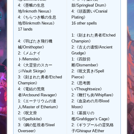
4:《墨蛾の生息
鼓/Springleaf Drum》
地/Inkmoth Nexus》
4:《頭蓋囲い/Cranial
4:《ちらつき蛾の生息
Plating》
地/Blinkmoth Nexus》
16 other spells
17 lands
1:《刻まれた勇者/Etched
4:《羽ばたき飛行機
Champion》
械/Ornithopter》
2:《古えの遺恨/Ancient
2:《メムナイ
Grudge》
ト/Memnite》
1:《四肢切
4:《大霊堂のスカー
断/Dismember》
ジ/Vault Skirge》
2:《呪文貫き/Spell
3:《刻まれた勇者/Etched
Pierce》
Champion》
2:《思考囲
4:《電結の荒廃
い/Thoughtseize》
者/Arcbound Ravager》
2:《鞭打ち炎/Whipflare》
1:《エーテリウムの達
2:《血染めの月/Blood
人/Master of Etherium》
Moon》
2:《呪文滑
1:《墓掘りの
り/Spellskite》
檻/Grafdigger’s Cage》
3:《鋼の監視者/Steel
2:《ギラプールの霊気格
Overseer》
子/Ghirapur AEther