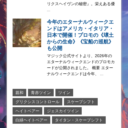
リクスヘイヴンの秘密』。栄えある優
...
今年のエターナルウィークエ
ンドはアメリカ・イタリア・
日本で開催！プロモの《壌土
からの生命》《宝船の巡航》
も公開
マジック公式サイトより、2026年の
エターナルウィークエンドのプロモカ
ードが公開されました。 概要 エター
ナルウィークエンドは今年、 ...
親和
青赤ツイン
ツイン
グリクシスコントロール
スケープシフト
ヘイトベアー
ジェスカイツイン
白緑ヘイトベアー
タイタン・スケープシフト