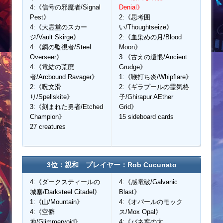
4:《信号の邪魔者/Signal
Denial》
Pest》
2:《思考囲
4:《大霊堂のスカー
い/Thoughtseize》
ジ/Vault Skirge》
2:《血染めの月/Blood
4:《鋼の監視者/Steel
Moon》
Overseer》
3:《古えの遺恨/Ancient
4:《電結の荒廃
Grudge》
者/Arcbound Ravager》
1:《鞭打ち炎/Whipflare》
2:《呪文滑
2:《ギラプールの霊気格
り/Spellskite》
子/Ghirapur AEther
3:《刻まれた勇者/Etched
Grid》
Champion》
15 sideboard cards
27 creatures
3位：親和 プレイヤー：Rob Cucunato
4:《ダークスティールの
4:《感電破/Galvanic
城塞/Darksteel Citadel》
Blast》
1:《山/Mountain》
4:《オパールのモック
4:《空僻
ス/Mox Opal》
地/Glimmervoid》
4:《バネ葉の太