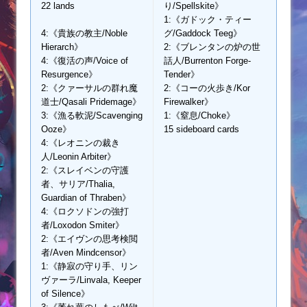
22 lands
り/Spellskite》
1:《ガドック・ティー
4:《貴族の教主/Noble
グ/Gaddock Teeg》
Hierarch》
2:《ブレンタンの炉の世
4:《復活の声/Voice of
話人/Burrenton Forge-
Resurgence》
Tender》
2:《クァーサルの群れ魔
2:《コーの火歩き/Kor
道士/Qasali Pridemage》
Firewalker》
3:《漁る軟泥/Scavenging
1:《窒息/Choke》
Ooze》
15 sideboard cards
4:《レオニンの裁き
人/Leonin Arbiter》
2:《スレイベンの守護
者、サリア/Thalia,
Guardian of Thraben》
4:《ロクソドンの強打
者/Loxodon Smiter》
2:《エイヴンの思考検閲
者/Aven Mindcensor》
1:《静寂の守り手、リン
ヴァーラ/Linvala, Keeper
of Silence》