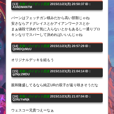
[13]
名無しのイゼット団員
2015/11/23(月) 20:50:37 ID：
A5NDM4NTM
バーンはフェッチガン積みだから高い部類じゃね
安さならアドグレイスとかアイアンワークスとか
まぁ値段で決めて気に入らないとかもあるし一通りプロ
キシなりでスパーして決めればいいんじゃね
[14]
名無しのイゼット団員
2015/11/23(月) 20:57:29 ID：
Q0MDQzMzU
オリジナルデッキを組もう
[15]
名無しのイゼット団員
2015/11/23(月) 21:04:14 ID：
g2Njc2MDU
親和隆盛してるなら純正URの双子が返り咲きそうだな
[16]
名無しのイゼット団員
2015/11/23(月) 21:07:04 ID：
Q3NzYwNjk
ウェスコー兄貴つえーなぁ