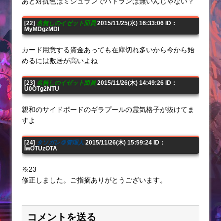
あと対抗色はミシュランでバトランは無いんじゃない？
[22]
名無しのイゼット団員
2015/11/25(水) 16:33:06 ID：
MyMDgzMDI
カード用意する資金あっても在庫切れ多いから今から始
めるには敷居が高いよね
[23]
名無しのイゼット団員
2015/11/26(木) 14:49:26 ID：
U0OTg2NTU
親和のサイドボードのギラプールの霊気格子が抜けてま
すよ
[24]
タソガレ＠管理人
2015/11/26(木) 15:59:24 ID：
IwOTUzOTA
※23
修正しました。ご指摘ありがとうございます。
コメントを送る