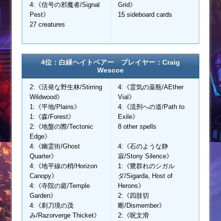
4:《信号の邪魔者/Signal
Grid》
Pest》
15 sideboard cards
27 creatures
4位：白緑ヘイトベアー プレイヤー：Craig
Wescoe
2:《活発な野生林/Stirring
4:《霊気の薬瓶/AEther
Wildwood》
Vial》
1:《平地/Plains》
4:《流刑への道/Path to
1:《森/Forest》
Exile》
2:《地盤の際/Tectonic
8 other spells
Edge》
4:《幽霊街/Ghost
4:《石のような静
Quarter》
寂/Stony Silence》
4:《地平線の梢/Horizon
1:《鷺群れのシガル
Canopy》
ダ/Sigarda, Host of
4:《寺院の庭/Temple
Herons》
Garden》
2:《四肢切
4:《剃刀境の茂
断/Dismember》
み/Razorverge Thicket》
2:《呪文滑