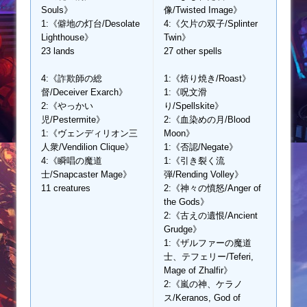
Souls》
像/Twisted Image》
1:《僻地の灯台/Desolate
4:《欠片の双子/Splinter
Lighthouse》
Twin》
23 lands
27 other spells
4:《詐欺師の総
1:《焙り焼き/Roast》
督/Deceiver Exarch》
1:《呪文滑
2:《やっかい
り/Spellskite》
児/Pestermite》
2:《血染めの月/Blood
1:《ヴェンディリオン三
Moon》
人衆/Vendilion Clique》
1:《否認/Negate》
4:《瞬唱の魔道
1:《引き裂く流
士/Snapcaster Mage》
弾/Rending Volley》
11 creatures
2:《神々の憤怒/Anger of
the Gods》
2:《古えの遺恨/Ancient
Grudge》
1:《ザルファーの魔道
士、テフェリー/Teferi,
Mage of Zhalfir》
2:《嵐の神、ケラノ
ス/Keranos, God of