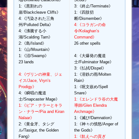
1:《黒割れの
3:《終止/Terminate》
崖/Blackcleave Cliffs》
1:《四肢切
4:《汚染された三角
断/Dismember》
州/Polluted Delta》
4:《コラガンの命
4:《沸騰する小
令/Kolaghan’s
湖/Scalding Tarn》
Command》
2:《島/Island》
26 other spells
1:《山/Mountain》
1:《沼/Swamp》
4:《大爆発の魔道
23 lands
士/Fulminator Mage》
3:《払拭/Dispel》
4:《ヴリンの神童、ジェ
1:《溶鉄の雨/Molten
イス/Jace, Vryn’s
Rain》
Prodigy》
1:《呪文嵌め/Spell
4:《瞬唱の魔道
Snare》
士/Snapcaster Mage》
1:《エレンドラ谷の大魔
1:《ピア・ナラーとキラ
導師/Glen Elendra
ン・ナラー/Pia and Kiran
Archmage》
Nalaar》
1:《滅び/Damnation》
2:《黄金牙、タシグ
1:《神々の憤怒/Anger of
ル/Tasigur, the Golden
the Gods》
Fang》
1:《飢えへの貢ぎ