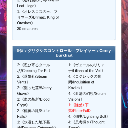
3:《萎れ葉のしもべ/Wilt-
Leaf Liege》
1:《オレスコスの王、ブ
リマーズ/Brimaz, King of
Oreskos》
30 creatures
5位：グリクシスコントロール プレイヤー：Corey
Burkhart
2:《忍び寄るタール
1:《ヴェールのリリア
坑/Creeping Tar Pit》
ナ/Liliana of the Veil》
2:《蒸気孔/Steam
4:《コジレックの審
Vents》
問/Inquisition of
2:《湿った墓/Watery
Kozilek》
Grave》
4:《血清の幻視/Serum
1:《血の墓所/Blood
Visions》
Crypt》
1:《隆盛+下
2:《硫黄の滝/Sulfur
落/Rise+Fall》
Falls》
4:《稲妻/Lightning Bolt》
1:《水没した地下墓
4:《思考掃き/Thought
地/Drowned Catacomb》
Scour》