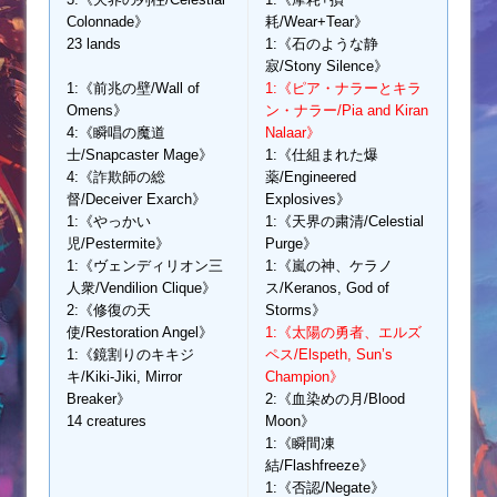
Colonnade》
耗/Wear+Tear》
23 lands
1:《石のような静
寂/Stony Silence》
1:《前兆の壁/Wall of
1:《ピア・ナラーとキラ
Omens》
ン・ナラー/Pia and Kiran
4:《瞬唱の魔道
Nalaar》
士/Snapcaster Mage》
1:《仕組まれた爆
4:《詐欺師の総
薬/Engineered
督/Deceiver Exarch》
Explosives》
1:《やっかい
1:《天界の粛清/Celestial
児/Pestermite》
Purge》
1:《ヴェンディリオン三
1:《嵐の神、ケラノ
人衆/Vendilion Clique》
ス/Keranos, God of
2:《修復の天
Storms》
使/Restoration Angel》
1:《太陽の勇者、エルズ
1:《鏡割りのキキジ
ペス/Elspeth, Sun’s
キ/Kiki-Jiki, Mirror
Champion》
Breaker》
2:《血染めの月/Blood
14 creatures
Moon》
1:《瞬間凍
結/Flashfreeze》
1:《否認/Negate》