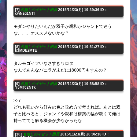
[7]
名無しのイゼット団員
2015/11/23(月) 19:39:36 ID：
cwNzg1NTI
モダンやりたいんだが双子か親和かジャンドで迷う
な、、、オススメないかな？
[8]
名無しのイゼット団員
2015/11/23(月) 19:51:27 ID：
k3MDEzMTE
タルモゴイフいなさすぎワロタ
なんであんなバニラが未だに18000円もすんの？
[9]
名無しのイゼット団員
2015/11/23(月) 19:58:58 ID：
Y5MTc2NTk
>>7
どれも強いから好みの色と攻め方で考えれば。あとは双
子と比べると、ジャンドや親和は構築の幅が狭くて俺は
持ってても触る機会が少なかったな
[10]
名無しのイゼット団員
2015/11/23(月) 20:06:18 ID：