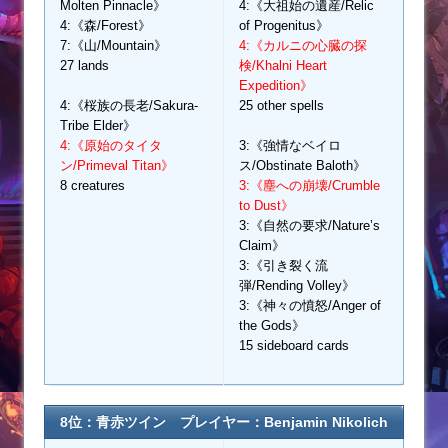
Molten Pinnacle》
4:《大祖始の遺産/Relic
4:《森/Forest》
of Progenitus》
7:《山/Mountain》
4:《カルニの心臓の探
27 lands
検/Khalni Heart
Expedition》
4:《桜族の長老/Sakura-
25 other spells
Tribe Elder》
4:《原始のタイタ
3:《強情なベイロ
ン/Primeval Titan》
ス/Obstinate Baloth》
8 creatures
3:《塵への崩壊/Crumble
to Dust》
3:《自然の要求/Nature’s
Claim》
3:《引き裂く流
弾/Rending Volley》
3:《神々の憤怒/Anger of
the Gods》
15 sideboard cards
8位：青赤ツイン プレイヤー：Benjamin Nikolich