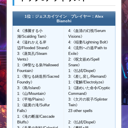
1位：ジェスカイツイン プレイヤー：Alex
Bianchi
4:《沸騰する小
4:《血清の幻視/Serum
湖/Scalding Tarn》
Visions》
4:《溢れかえる岸
4:《稲妻/Lightning Bolt》
辺/Flooded Strand》
4:《流刑への道/Path to
3:《蒸気孔/Steam
Exile》
Vents》
2:《呪文嵌め/Spell
1:《神聖なる泉/Hallowed
Snare》
Fountain》
1:《払拭/Dispel》
1:《聖なる鋳造所/Sacred
3:《差し戻し/Remand》
Foundry》
1:《電解/Electrolyze》
3:《島/Island》
1:《謎めいた命令/Cryptic
1:《山/Mountain》
Command》
1:《平地/Plains》
3:《欠片の双子/Splinter
1:《硫黄の滝/Sulfur
Twin》
Falls》
23 other spells
1:《滝の断崖/Cascade
Bluffs》
2:《払拭/Dispel》
3:《天界の列柱/Celestial
1:《摩耗+損