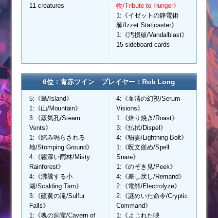
11 creatures
物/Tribute to Hunger》
1:《イゼットの静電術
師/Izzet Staticaster》
1:《汚損破/Vandalblast》
15 sideboard cards
6位：青赤ツイン プレイヤー：Rob Long
5:《島/Island》
4:《血清の幻視/Serum
1:《山/Mountain》
Visions》
3:《蒸気孔/Steam
1:《焙り焼き/Roast》
Vents》
3:《払拭/Dispel》
1:《踏み鳴らされる
4:《稲妻/Lightning Bolt》
地/Stomping Ground》
1:《呪文嵌め/Spell
4:《霧深い雨林/Misty
Snare》
Rainforest》
1:《のぞき見/Peek》
4:《沸騰する小
4:《差し戻し/Remand》
湖/Scalding Tarn》
2:《電解/Electrolyze》
3:《硫黄の滝/Sulfur
2:《謎めいた命令/Cryptic
Falls》
Command》
1:《魂の洞窟/Cavern of
1:《よじれた映