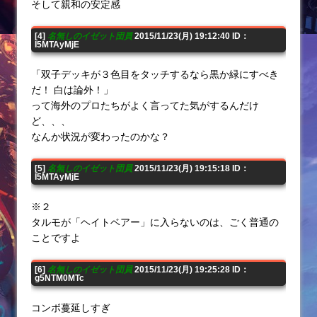
そして親和の安定感
[4]
名無しのイゼット団員
2015/11/23(月) 19:12:40 ID：
I5MTAyMjE
「双子デッキが３色目をタッチするなら黒か緑にすべき
だ！ 白は論外！」
って海外のプロたちがよく言ってた気がするんだけ
ど、、、
なんか状況が変わったのかな？
[5]
名無しのイゼット団員
2015/11/23(月) 19:15:18 ID：
I5MTAyMjE
※２
タルモが「ヘイトベアー」に入らないのは、ごく普通の
ことですよ
[6]
名無しのイゼット団員
2015/11/23(月) 19:25:28 ID：
g5NTM0MTc
コンボ蔓延しすぎ