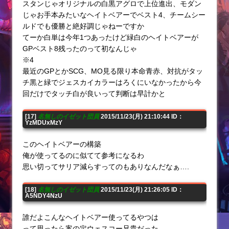
スタンじゃオリジナルの白黒アグロで上位進出、モダン
じゃお手本みたいなヘイトベアーでベスト4、チームシー
ルドでも優勝と絶好調じゃねーですか
てーか白単は今年1つあったけど緑白のヘイトベアーが
GPベスト8残ったのって初なんじゃ
※4
最近のGPとかSCG、MO見る限り本命青赤、対抗がタッ
チ黒と緑でジェスカイカラーはろくにいなかったから今
回だけでタッチ白が良いって判断は早計かと
[17]
名無しのイゼット団員
2015/11/23(月) 21:10:44 ID：
YzMDUxMzY
このヘイトベアーの構築
俺が使ってるのに似てて参考になるわ
思い切ってサリア減らすってのもありなんだなぁ….
[18]
名無しのイゼット団員
2015/11/23(月) 21:26:05 ID：
A5NDY4NzU
誰だよこんなヘイトベアー使ってるやつは
って思ったら案の定ウェスコー兄貴だった