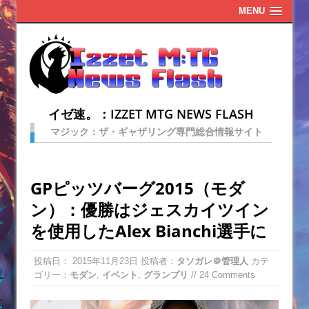
MENU
イゼ速。：IZZET MTG NEWS FLASH
マジック：ザ・ギャザリング専門総合情報サイト
GPピッツバーグ2015（モダ
ン）：優勝はジェスカイツイン
を使用したAlex Bianchi選手に
投稿日：
2015年11月23日
投稿者：
タソガレ＠管理人
カテ
ゴリー：
モダン
,
イベント
,
グランプリ
// 24 Comments