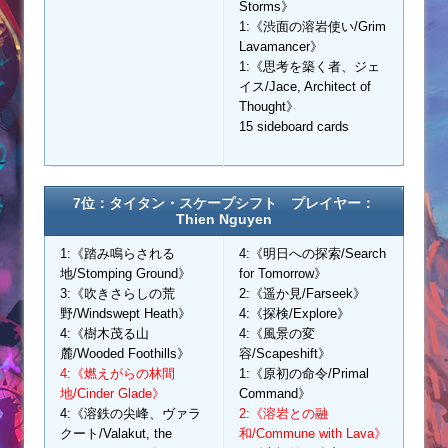
Storms》
1:《渋面の溶岩使い/Grim
Lavamancer》
1:《思考を築く者、ジェ
イス/Jace, Architect of
Thought》
15 sideboard cards
7位：タイタン・スケープシフト プレイヤー：
Thien Nguyen
1:《踏み鳴らされる
4:《明日への探索/Search
地/Stomping Ground》
for Tomorrow》
3:《吹きさらしの荒
2:《遥か見/Farseek》
野/Windswept Heath》
4:《探検/Explore》
4:《樹木茂る山
4:《風景の変
麓/Wooded Foothills》
容/Scapeshift》
4:《燃えがらの林間
1:《原初の命令/Primal
地/Cinder Glade》
Command》
4:《溶鉄の尖峰、ヴァラ
2:《溶岩との融
クート/Valakut, the
和/Commune with Lava》