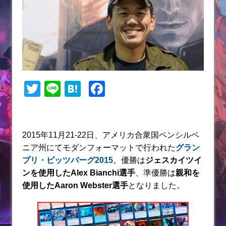
T
Li
H
F
w
n
at
a
itt
e
e
c
er
n
e
2015年11月21-22日、アメリカ合衆国ペンシルベ
ニア州にてモダンフォーマットで行われた
グラン
a
b
プリ・ピッツバーグ2015
。優勝は
ジェスカイツイ
o
ンを使用したAlex Bianchi選手
、準優勝は
親和を
o
使用したAaron Webster
選手
となりました。
k