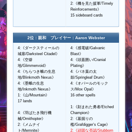
2:《機を見た援軍/Timely
Reinforcements》
15 sideboard cards
2位：親和 プレイヤー：Aaron Webster
4:《ダークスティールの
4:《感電破/Galvanic
城塞/Darksteel Citadel》
Blast》
4:《空僻
4:《頭蓋囲い/Cranial
地/Glimmervoid》
Plating》
4:《ちらつき蛾の生息
4:《バネ葉の太
地/Blinkmoth Nexus》
鼓/Springleaf Drum》
4:《墨蛾の生息
4:《オパールのモック
地/Inkmoth Nexus》
ス/Mox Opal》
1:《山/Mountain》
16 other spells
17 lands
1:《刻まれた勇者/Etched
4:《羽ばたき飛行機
Champion》
械/Ornithopter》
2:《墓掘りの
2:《メムナイ
檻/Grafdigger’s Cage》
ト/Memnite》
2:《頑固な否認/Stubborn