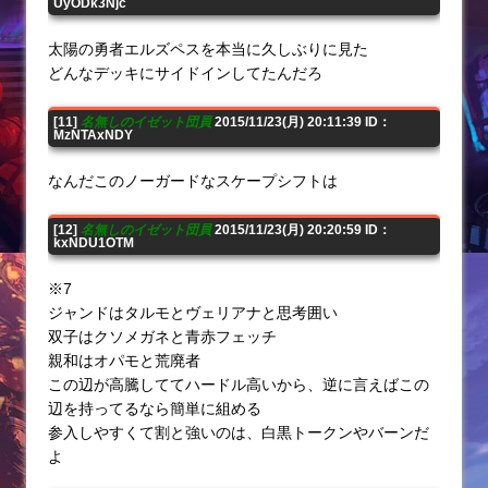
UyODk3Njc
太陽の勇者エルズペスを本当に久しぶりに見た
どんなデッキにサイドインしてたんだろ
[11]
名無しのイゼット団員
2015/11/23(月) 20:11:39 ID：
MzNTAxNDY
なんだこのノーガードなスケープシフトは
[12]
名無しのイゼット団員
2015/11/23(月) 20:20:59 ID：
kxNDU1OTM
※7
ジャンドはタルモとヴェリアナと思考囲い
双子はクソメガネと青赤フェッチ
親和はオパモと荒廃者
この辺が高騰しててハードル高いから、逆に言えばこの
辺を持ってるなら簡単に組める
参入しやすくて割と強いのは、白黒トークンやバーンだ
よ