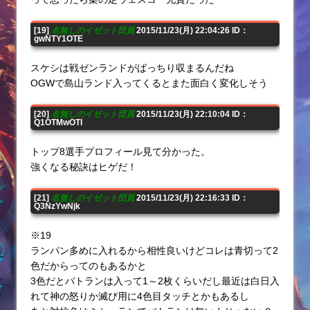
[19]
名無しのイゼット団員
2015/11/23(月) 22:04:26 ID：
gwNTY1OTE
スケシは戦ゼンランドがばっちり収まるんだね
OGWで島山ランド入ってくるとまた面白く変化しそう
[20]
名無しのイゼット団員
2015/11/23(月) 22:10:04 ID：
Q1OTMwOTI
トップ8選手プロフィール見て分かった。
強くなる秘訣はヒゲだ！
[21]
名無しのイゼット団員
2015/11/23(月) 22:16:33 ID：
Q3NzYwNjk
※19
ランパン多めに入れるから相性良いけどコレは青切って2
色だからってのもあるかと
3色だとバトランは入って1～2枚くらいだし最近は白日入
れて神の怒りか滅び用に4色目タッチとかもあるし