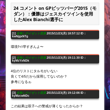
24 コメント on GPピッツバーグ2015（モ
ダン）：優勝はジェスカイツインを使用
したAlex Bianchi選手に
[1]
名無しのイゼット団員
2015/11/23(月) 18:57:12 ID：
kwNjgxNTg
環境ｸｯｿ早すぎんよ〜
[2]
名無しのイゼット団員
2015/11/23(月) 19:11:30 ID：
kyMzYxNDk
4位のリストにタルモがいない
良くて4/5だから採用してないのか？
参考になるゎ
[3]
名無しのイゼット団員
2015/11/23(月) 19:12:06 ID：
kyMzcwNDc
この結果は双子への警戒が薄くなったからか？