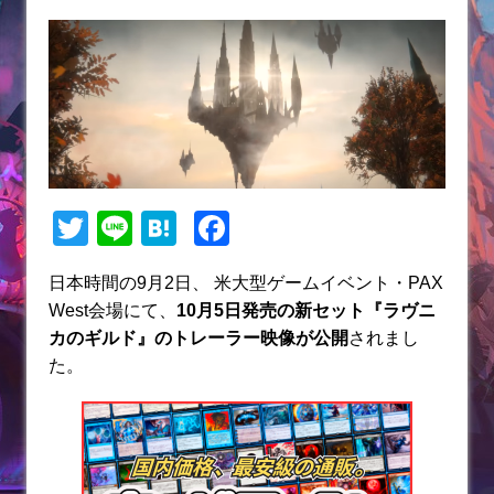
T
Li
H
F
w
n
at
a
日本時間の9月2日、 米大型ゲームイベント・PAX
itt
e
e
c
West会場にて、
10月5日発売の新セット『ラヴニ
er
n
e
カのギルド』のトレーラー映像が公開
されまし
a
b
た。
o
o
k