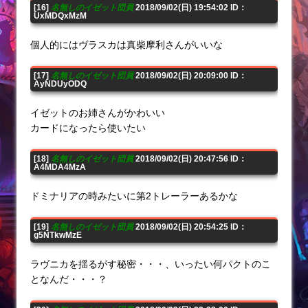
[16]
名無しのイゼット団員
2018/09/02(日) 19:54:02 ID：
UxMDQxMzM
個人的にはヴラスカは真柴摩利さんがいいな
[17]
名無しのイゼット団員
2018/09/02(日) 20:09:00 ID：
AyNDUyODQ
イゼットのお姉さんがかわいい
カードになったら使いたい
[18]
名無しのイゼット団員
2018/09/02(日) 20:47:56 ID：
A4MDA4MzA
ドミナリアの時みたいに第2トレーラーあるかな
[19]
名無しのイゼット団員
2018/09/02(日) 20:54:25 ID：
g5NTkwMzE
ラヴニカを揺るがす秘密・・・、いったい何パクトのこ
となんだ・・・？