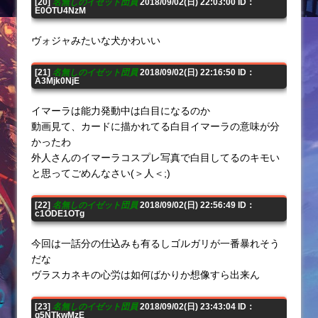
[20]
名無しのイゼット団員
2018/09/02(日) 22:03:00 ID：
E0OTU4NzM
ヴォジャみたいな犬かわいい
[21]
名無しのイゼット団員
2018/09/02(日) 22:16:50 ID：
A3Mjk0NjE
イマーラは能力発動中は白目になるのか
動画見て、カードに描かれてる白目イマーラの意味が分
かったわ
外人さんのイマーラコスプレ写真で白目してるのキモい
と思ってごめんなさい(＞人＜;)
[22]
名無しのイゼット団員
2018/09/02(日) 22:56:49 ID：
c1ODE1OTg
今回は一話分の仕込みも有るしゴルガリが一番暴れそう
だな
ヴラスカネキの心労は如何ばかりか想像すら出来ん
[23]
名無しのイゼット団員
2018/09/02(日) 23:43:04 ID：
g5NTkwMzE