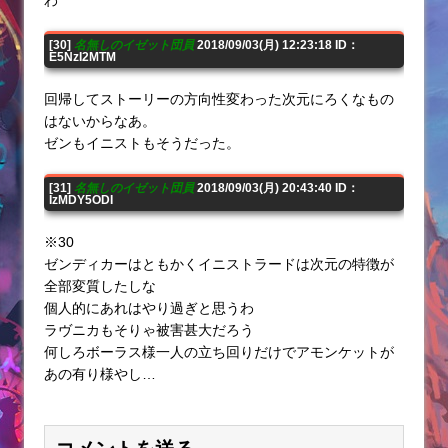
[30]
名無しのイゼット団員
2018/09/03(月) 12:23:18 ID：
E5NzI2MTM
回帰してストーリーの方向性変わった次元にろくなもの
はないからなあ。
ゼンもイニストもそうだった。
[31]
名無しのイゼット団員
2018/09/03(月) 20:43:40 ID：
IzMDY5ODI
※30
ゼンディカーはともかくイニストラードは次元の特徴が
全部変質したしな
個人的にあれはやり過ぎと思うわ
ラヴニカもそりゃ被害甚大だろう
何しろボーラス様一人の立ち回りだけでアモンケットが
あの有り様やし…