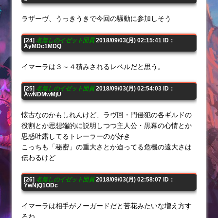
ラザーヴ、うっきうきで今回の騒動に参加しそう
[24]
名無しのイゼット団員
2018/09/03(月) 02:15:41 ID：
AyMDc1MDQ
イマーラは３～４積みされるレベルだと思う。
[25]
名無しのイゼット団員
2018/09/03(月) 02:54:03 ID：
AwNDMwMjU
懐古なのかもしれんけど、ラヴ回・門侵犯の各ギルドの
役割とか思想端的に説明しつつ主人公・黒幕の心情とか
思惑吐露してるトレーラーのが好き
こっちも「秘密」の重大さとか迫ってる危機の遠大さは
伝わるけど
[26]
名無しのイゼット団員
2018/09/03(月) 02:58:07 ID：
YwNjQ1ODc
イマーラは相手がノーガードだと苦花みたいな増え方す
るね