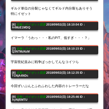
ギルド単位の分裂じゃなくてギルド内分裂もありそう
特にイゼット
[6]
名無しのイゼット団員
2018/09/02(日) 18:10:04 ID：
A4MzE1MDQ
イマーラ「うわっ・・・私のP/T、低すぎ・・・？」
[7]
名無しのイゼット団員
2018/09/02(日) 18:10:15 ID：
Q3NTMzNzM
宇宙世紀並みに戦争ばっかしてんなコイツら
[8]
名無しのイゼット団員
2018/09/02(日) 18:12:35 ID：
Y1NjA4NDc
今回ずいぶんとふわふわした内容のトレーラーだな
[9]
名無しのイゼット団員
2018/09/02(日) 18:25:46 ID：
AyNjI5MTU