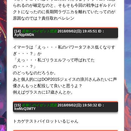
られるのが確定なのと、そもそも今回の戦争はギルドパ
クトになったのに長期間ラヴニカを離れていたってのが
原因なのでは？責任取れベレレン
[14]
名無しのイゼット団員
2018/09/02(日) 19:45:51 ID：
AyNjg4MDk
イマーラは「えっ・・・私のパワータフネス低くなりす
ぎ・・・？」か
「えっ・・・私ゴリラエルフって呼ばれてた
の・・・？」
のどっちなのだろうか。
あと個人的にはDOP2015ジェイスの浪川さんみたいに声
優さんもっと配役して良いと思うよ？
例えばヴラスカに17歳さんとか。
[15]
名無しのイゼット団員
2018/09/02(日) 19:50:32 ID：
kwMzQ3MTY
トカゲテストパイロットいるじゃん