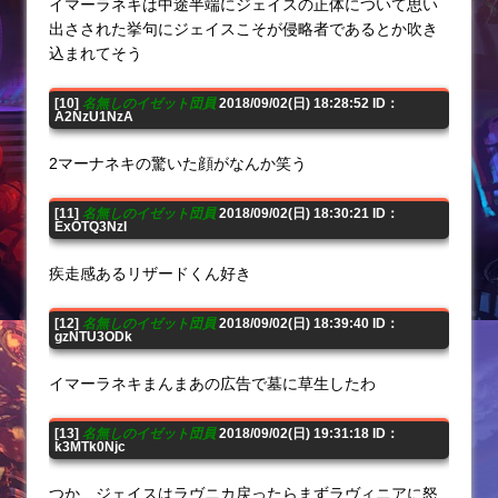
イマーラネキは中途半端にジェイスの正体について思い
出さされた挙句にジェイスこそが侵略者であるとか吹き
込まれてそう
[10]
名無しのイゼット団員
2018/09/02(日) 18:28:52 ID：
A2NzU1NzA
2マーナネキの驚いた顔がなんか笑う
[11]
名無しのイゼット団員
2018/09/02(日) 18:30:21 ID：
ExOTQ3NzI
疾走感あるリザードくん好き
[12]
名無しのイゼット団員
2018/09/02(日) 18:39:40 ID：
gzNTU3ODk
イマーラネキまんまあの広告で墓に草生したわ
[13]
名無しのイゼット団員
2018/09/02(日) 19:31:18 ID：
k3MTk0Njc
つか、ジェイスはラヴニカ戻ったらまずラヴィニアに怒