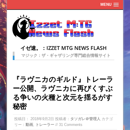
MENU
イゼ速。：IZZET MTG NEWS FLASH
マジック：ザ・ギャザリング専門総合情報サイト
『ラヴニカのギルド』トレーラ
ー公開、ラヴニカに再びくすぶ
る争いの火種と次元を揺るがす
秘密
投稿日：
2018年9月2日
投稿者：
タソガレ＠管理人
カテゴ
リー：
動画
,
トレーラー
// 31 Comments