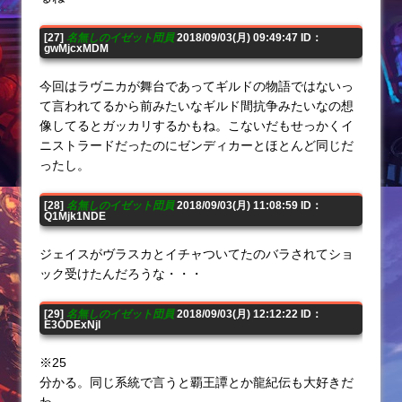
[27]
名無しのイゼット団員
2018/09/03(月) 09:49:47 ID：
gwMjcxMDM
今回はラヴニカが舞台であってギルドの物語ではないっ
て言われてるから前みたいなギルド間抗争みたいなの想
像してるとガッカリするかもね。こないだもせっかくイ
ニストラードだったのにゼンディカーとほとんど同じだ
ったし。
[28]
名無しのイゼット団員
2018/09/03(月) 11:08:59 ID：
Q1Mjk1NDE
ジェイスがヴラスカとイチャついてたのバラされてショ
ック受けたんだろうな・・・
[29]
名無しのイゼット団員
2018/09/03(月) 12:12:22 ID：
E3ODExNjI
※25
分かる。同じ系統で言うと覇王譚とか龍紀伝も大好きだ
わ