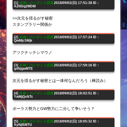
[1]
名無しのイゼット団員
2018/09/02(日) 17:51:38 ID：
A2NDg2MDM
>>次元を揺るがす秘密
スタンプラリー関係か
[2]
名無しのイゼット団員
2018/09/02(日) 17:57:24 ID：
QwMjc5Mjk
アツクナッテシマウノ
[3]
名無しのイゼット団員
2018/09/02(日) 17:59:16 ID：
g4NjgwMTE
次元を揺るがす秘密とは一体何なんだろう（棒読み）
[4]
名無しのイゼット団員
2018/09/02(日) 18:02:51 ID：
YwMjQxNTc
ボーラス勢力とGW勢力に二分して争いそう？
[5]
名無しのイゼット団員
2018/09/02(日) 18:05:32 ID：
AyNjI5MTU