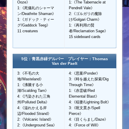
Ooze》
1:《The Tabernacle at
1:《死儀礼のシャーマ
Pendrell Vale》
ン/Deathrite Shaman》
2:《ゴルガリの魔除
1:《ガドック・ティー
け/Golgari Charm》
グ/Gaddock Teeg》
1:《再利用の賢
11 creatures
者/Reclamation Sage》
15 sideboard cards
5位：青黒赤緑デルバー プレイヤー：Thomas
Van der Paelt
3:《不毛の大
4:《思案/Ponder》
地/Wasteland》
3:《時を越えた探索/Dig
1:《沸騰する小
Through Time》
湖/Scalding Tarn》
1:《赤霊破/Red
4:《汚染された三角
Elemental Blast》
州/Polluted Delta》
4:《稲妻/Lightning Bolt》
4:《溢れかえる岸
3:《呪文貫き/Spell
辺/Flooded Strand》
Pierce》
2:《Volcanic Island》
4:《目くらまし/Daze》
2:《Underground Sea》
4:《Force of Will》