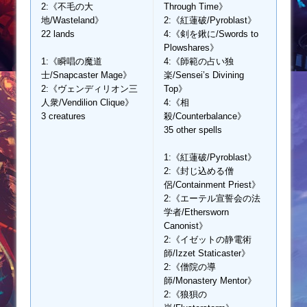
2:《不毛の大
Through Time》
地/Wasteland》
2:《紅蓮破/Pyroblast》
22 lands
4:《剣を鍬に/Swords to
Plowshares》
1:《瞬唱の魔道
4:《師範の占い独
士/Snapcaster Mage》
楽/Sensei’s Divining
2:《ヴェンディリオン三
Top》
人衆/Vendilion Clique》
4:《相
3 creatures
殺/Counterbalance》
35 other spells
1:《紅蓮破/Pyroblast》
2:《封じ込める僧
侶/Containment Priest》
2:《エーテル宣誓会の法
学者/Ethersworn
Canonist》
2:《イゼットの静電術
師/Izzet Staticaster》
2:《僧院の導
師/Monastery Mentor》
2:《狼狽の