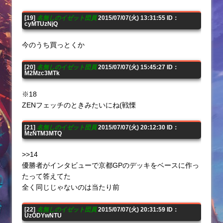
[19]
名無しのイゼット団員
2015/07/07(火) 13:31:55 ID：
cyMTUzNjQ
今のうち買っとくか
[20]
名無しのイゼット団員
2015/07/07(火) 15:45:27 ID：
M2Mzc3MTk
※18
ZENフェッチのときみたいにね(戦慄
[21]
名無しのイゼット団員
2015/07/07(火) 20:12:30 ID：
MzNTM3MTQ
>>14
優勝者がインタビューで京都GPのデッキをベースに作っ
たって答えてた
全く同じじゃないのは当たり前
[22]
名無しのイゼット団員
2015/07/07(火) 20:31:59 ID：
UzODYwNTU