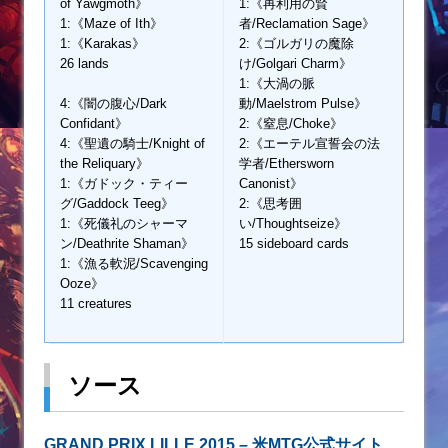
of Yawgmoth》
1:《再利用の賢
1:《Maze of Ith》
者/Reclamation Sage》
1:《Karakas》
2:《ゴルガリの魔除
26 lands
け/Golgari Charm》
1:《大渦の脈
4:《闇の腹心/Dark
動/Maelstrom Pulse》
Confidant》
2:《窒息/Choke》
4:《聖遺の騎士/Knight of
2:《エーテル宣誓会の法
the Reliquary》
学者/Ethersworn
1:《ガドック・ティー
Canonist》
グ/Gaddock Teeg》
2:《思考囲
1:《死儀礼のシャーマ
い/Thoughtseize》
ン/Deathrite Shaman》
15 sideboard cards
1:《漁る軟泥/Scavenging
Ooze》
11 creatures
ソース
GRAND PRIX LILLE 2015 – 米MTG公式サイト