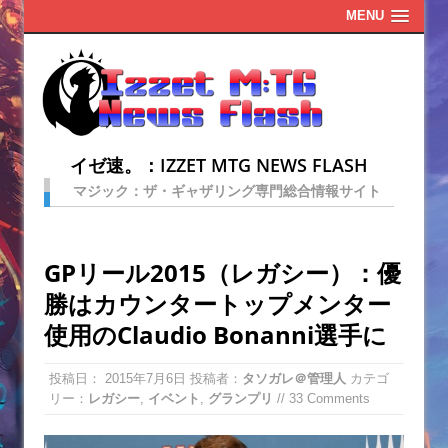
MENU
イゼ速。：IZZET MTG NEWS FLASH
マジック：ザ・ギャザリング専門総合情報サイト
GPリール2015（レガシー）：優
勝はカウンタートップメンター
使用のClaudio Bonanni選手に
投稿日：
2015年7月6日
投稿者：
タソガレ＠管理人
カテゴ
リー：
レガシー
,
イベント
,
グランプリ
// 33 Comments