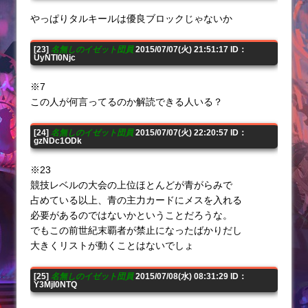
やっぱりタルキールは優良ブロックじゃないか
[23]
名無しのイゼット団員
2015/07/07(火) 21:51:17 ID：
UyNTI0Njc
※7
この人が何言ってるのか解読できる人いる？
[24]
名無しのイゼット団員
2015/07/07(火) 22:20:57 ID：
gzNDc1ODk
※23
競技レベルの大会の上位ほとんどが青がらみで
占めている以上、青の主力カードにメスを入れる
必要があるのではないかということだろうな。
でもこの前世紀末覇者が禁止になったばかりだし
大きくリストが動くことはないでしょ
[25]
名無しのイゼット団員
2015/07/08(水) 08:31:29 ID：
Y3MjI0NTQ