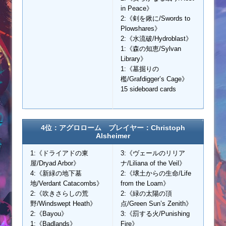
in Peace》
2:《剣を鍬に/Swords to
Plowshares》
2:《水流破/Hydroblast》
1:《森の知恵/Sylvan
Library》
1:《墓掘りの
檻/Grafdigger’s Cage》
15 sideboard cards
4位：アグロローム プレイヤー：Christoph
Alsheimer
1:《ドライアドの東
3:《ヴェールのリリア
屋/Dryad Arbor》
ナ/Liliana of the Veil》
4:《新緑の地下墓
2:《壌土からの生命/Life
地/Verdant Catacombs》
from the Loam》
2:《吹きさらしの荒
2:《緑の太陽の頂
野/Windswept Heath》
点/Green Sun’s Zenith》
2:《Bayou》
3:《罰する火/Punishing
1:《Badlands》
Fire》