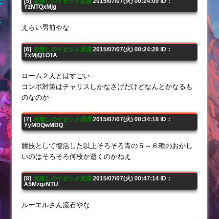
[5]
名無しのイゼット団員
2015/07/07(火) 00:24:09 ID：
YzNTQxMjg
えらい男前やな
[6]
名無しのイゼット団員
2015/07/07(火) 00:24:28 ID：
YxMjQ1OTA
ローム２人とはすごい
コンボ対策はチャリスしかなさげだけどなんとかなるも
のなのか
[7]
名無しのイゼット団員
2015/07/07(火) 00:34:18 ID：
YyMDQwMDQ
競技として復活した以上そろそろ青の５～６種のおかし
いのはそろそろ何枚か逝くのかねえ
[8]
名無しのイゼット団員
2015/07/07(火) 00:47:14 ID：
A5MzgzNTU
ルーエルさん流石やな