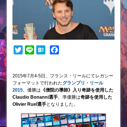
T
Li
H
F
w
n
at
a
itt
e
e
c
er
n
e
2015年7月4-5日、フランス・リールにてレガシー
フォーマットで行われた
グランプリ・リール
a
b
2015
。優勝は
《僧院の導師》入り奇跡を使用した
o
Claudio Bonanni選手
、準優勝は
奇跡を使用した
o
Olivier Ruel
選手
となりました。
k