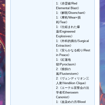
1:《赤霊破/Red
Elemental Blast》
1:《解呪/Disenchant》
1:《摩耗/Wear+損
耗/Tear》
1:《仕組まれた爆
薬/Engineered
Explosives》
1:《外科的摘出/Surgical
Extraction》
1:《安らかなる眠り/Rest
in Peace》
1:《紅蓮地
獄/Pyroclasm》
2:《狼狽の
嵐/Flusterstorm》
2:《ヴェンディリオン三
人衆/Vendilion Clique》
2:《エーテル宣誓会の法
学者/Ethersworn
Canonist》
1:《血染めの月/Blood