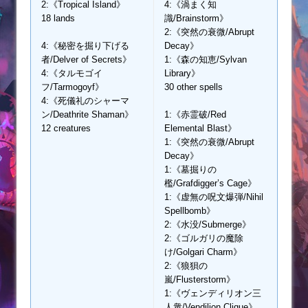
2:《Tropical Island》
4:《渦まく知
18 lands
識/Brainstorm》
2:《突然の衰微/Abrupt
4:《秘密を掘り下げる
Decay》
者/Delver of Secrets》
1:《森の知恵/Sylvan
4:《タルモゴイ
Library》
フ/Tarmogoyf》
30 other spells
4:《死儀礼のシャーマ
ン/Deathrite Shaman》
1:《赤霊破/Red
12 creatures
Elemental Blast》
1:《突然の衰微/Abrupt
Decay》
1:《墓掘りの
檻/Grafdigger’s Cage》
1:《虚無の呪文爆弾/Nihil
Spellbomb》
2:《水没/Submerge》
2:《ゴルガリの魔除
け/Golgari Charm》
2:《狼狽の
嵐/Flusterstorm》
1:《ヴェンディリオン三
人衆/Vendilion Clique》