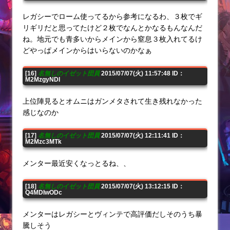
レガシーでローム使ってるから参考になるわ、３枚でギ
リギリだと思ってたけど２枚でなんとかなるもんなんだ
ね。地元でも青多いからメインから窒息３枚入れてるけ
どやっぱメインからはいらないのかなぁ
[16]
名無しのイゼット団員
2015/07/07(火) 11:57:48 ID：
M2MzgyNDI
上位陣見るとオムニはガンメタされて生き残れなかった
感じなのか
[17]
名無しのイゼット団員
2015/07/07(火) 12:11:41 ID：
M2Mzc3MTk
メンター最近安くなっとるね、、
[18]
名無しのイゼット団員
2015/07/07(火) 13:12:15 ID：
Q4MDIwODc
メンターはレガシーとヴィンテで高評価だしそのうち暴
騰しそう