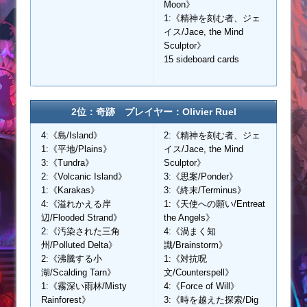
Moon》
1:《精神を刻む者、ジェ
イス/Jace, the Mind
Sculptor》
15 sideboard cards
2位：奇跡 プレイヤー：Olivier Ruel
4:《島/Island》
2:《精神を刻む者、ジェ
1:《平地/Plains》
イス/Jace, the Mind
3:《Tundra》
Sculptor》
2:《Volcanic Island》
3:《思案/Ponder》
1:《Karakas》
3:《終末/Terminus》
4:《溢れかえる岸
1:《天使への願い/Entreat
辺/Flooded Strand》
the Angels》
2:《汚染された三角
4:《渦まく知
州/Polluted Delta》
識/Brainstorm》
2:《沸騰する小
1:《対抗呪
湖/Scalding Tarn》
文/Counterspell》
1:《霧深い雨林/Misty
4:《Force of Will》
Rainforest》
3:《時を越えた探索/Dig