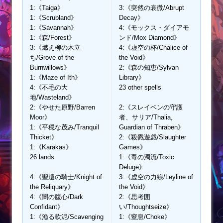
1:《Taiga》
3:《突然の衰微/Abrupt
1:《Scrubland》
Decay》
1:《Savannah》
4:《モックス・ダイアモ
1:《森/Forest》
ンド/Mox Diamond》
3:《燃え柳の木立
4:《虚空の杯/Chalice of
ち/Grove of the
the Void》
Burnwillows》
2:《森の知恵/Sylvan
1:《Maze of Ith》
Library》
4:《不毛の大
23 other spells
地/Wasteland》
2:《やせた原野/Barren
2:《スレイベンの守護
Moor》
者、サリア/Thalia,
1:《平穏な茂み/Tranquil
Guardian of Thraben》
Thicket》
2:《殺戮遊戯/Slaughter
1:《Karakas》
Games》
26 lands
1:《毒の濁流/Toxic
Deluge》
4:《聖遺の騎士/Knight of
3:《虚空の力線/Leyline of
the Reliquary》
the Void》
4:《闇の腹心/Dark
2:《思考囲
Confidant》
い/Thoughtseize》
1:《漁る軟泥/Scavenging
1:《窒息/Choke》