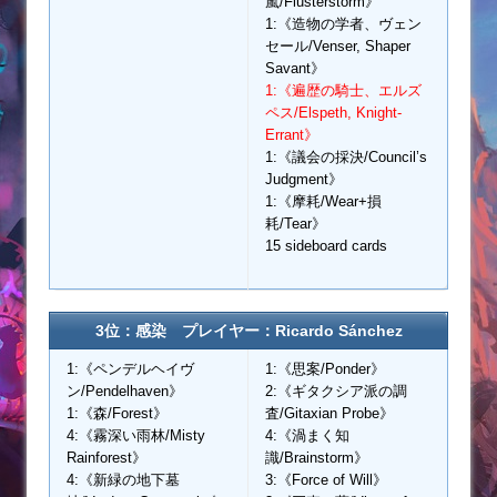
嵐/Flusterstorm》
1:《造物の学者、ヴェン
セール/Venser, Shaper
Savant》
1:《遍歴の騎士、エルズ
ペス/Elspeth, Knight-
Errant》
1:《議会の採決/Council’s
Judgment》
1:《摩耗/Wear+損
耗/Tear》
15 sideboard cards
3位：感染 プレイヤー：Ricardo Sánchez
1:《ペンデルヘイヴ
1:《思案/Ponder》
ン/Pendelhaven》
2:《ギタクシア派の調
1:《森/Forest》
査/Gitaxian Probe》
4:《霧深い雨林/Misty
4:《渦まく知
Rainforest》
識/Brainstorm》
4:《新緑の地下墓
3:《Force of Will》