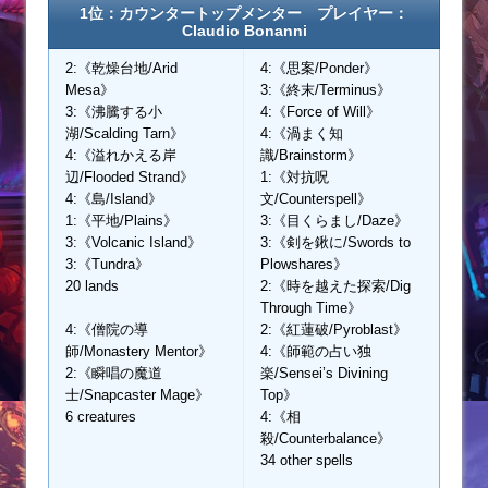
1位：カウンタートップメンター プレイヤー：
Claudio Bonanni
2:《乾燥台地/Arid
4:《思案/Ponder》
Mesa》
3:《終末/Terminus》
3:《沸騰する小
4:《Force of Will》
湖/Scalding Tarn》
4:《渦まく知
4:《溢れかえる岸
識/Brainstorm》
辺/Flooded Strand》
1:《対抗呪
4:《島/Island》
文/Counterspell》
1:《平地/Plains》
3:《目くらまし/Daze》
3:《Volcanic Island》
3:《剣を鍬に/Swords to
3:《Tundra》
Plowshares》
20 lands
2:《時を越えた探索/Dig
Through Time》
4:《僧院の導
2:《紅蓮破/Pyroblast》
師/Monastery Mentor》
4:《師範の占い独
2:《瞬唱の魔道
楽/Sensei’s Divining
士/Snapcaster Mage》
Top》
6 creatures
4:《相
殺/Counterbalance》
34 other spells