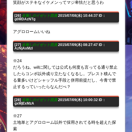
笑顔がステキなイケメンってマジ卑怯だと思うわ
[26]
名無しのイゼット団員
2015/07/08(水) 10:44:37 ID：
g0MDAzNTg
アグロロームいいね
[27]
名無しのイゼット団員
2015/07/09(木) 08:27:47 ID：
AzNjAxMzI
※24
だろうね。willに関しては公式も何度も言ってる通り禁止
したらコンボ以外成り立たなくなるし。ブレスト積んで
る量多いけどシャッフル手段と併用前提だし、今青で禁
止するっていったらなんだべ？
[28]
名無しのイゼット団員
2015/07/09(木) 10:00:32 ID：
gxMjExMzA
※27
土地単とアグロローム以外で採用されてる時を超えた探
索