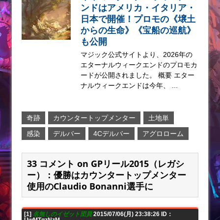
ンドはアメリカ・イタリア・
日本で開催！プロモの《壌土
からの生命》《宝船の巡航》
も公開
マジック公式サイトより、2026年の
エターナルウィークエンドのプロモカ
ードが公開されました。 概要 エター
ナルウィークエンドは今年、 ...
奇跡
カウンタートップメンター
土地単
感染
デルバー
4Cデルバー
アグロローム
33 コメント on GPリール2015（レガシ
ー）：優勝はカウンタートップメンター
使用のClaudio Bonanni選手に
[1]
名無しのイゼット団員
2015/07/06(月) 23:38:26 ID：
UwMTgzNzM