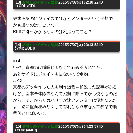
[13]
名無しのイゼット団員
2015/07/07(火) 02:30:22 ID：
cxODUzODU
終末あるのにジェイスではなくメンターという発想でし
かも勝つのはすごいな
REBに引っかからないのは利点ってこと？
[14]
名無しのイゼット団員
2015/07/07(火) 03:13:53 ID：
cyMjcwODU
>>4
いや、京都のは瞬唱じゃなくて石鍛冶入れてた。
あとサイドにジェイスも居ないので別物。
>>13
京都のデッキ作った人も制作過程を解説した記事がある
けど、基本全体除去なんて劣勢に陥ってから使うものだ
から、そこからリカバリーが速いメンターは便利なんだ
よ。逆に盤面埋め尽くして有利なら終末なんて独楽で順
番落とせばいいし
[15]
名無しのイゼット団員
2015/07/07(火) 04:23:37 ID：
YxODQ4MDg