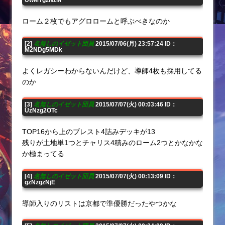
ローム２枚でもアグロロームと呼ぶべきなのか
[2]
名無しのイゼット団員
2015/07/06(月) 23:57:24 ID：
M2NDg5MDk
よくレガシーわからないんだけど、導師4枚も採用してる
のか
[3]
名無しのイゼット団員
2015/07/07(火) 00:03:46 ID：
UzNzg2OTc
TOP16から上のブレスト4詰みデッキが13
残りが土地単1つとチャリス4積みのローム2つとかなかな
か極まってる
[4]
名無しのイゼット団員
2015/07/07(火) 00:13:09 ID：
gzNzgzNjE
導師入りのリストは京都で準優勝だったやつかな