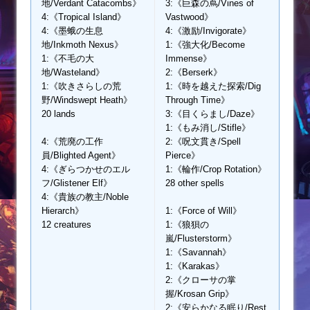
地/Verdant Catacombs》
3:《巨森の蔦/Vines of
4:《Tropical Island》
Vastwood》
4:《墨蛾の生息
4:《激励/Invigorate》
地/Inkmoth Nexus》
1:《強大化/Become
1:《不毛の大
Immense》
地/Wasteland》
2:《Berserk》
1:《吹きさらしの荒
1:《時を越えた探索/Dig
野/Windswept Heath》
Through Time》
20 lands
3:《目くらまし/Daze》
1:《もみ消し/Stifle》
4:《荒廃の工作
2:《呪文貫き/Spell
員/Blighted Agent》
Pierce》
4:《ぎらつかせのエル
1:《輪作/Crop Rotation》
フ/Glistener Elf》
28 other spells
4:《貴族の教主/Noble
Hierarch》
1:《Force of Will》
12 creatures
1:《狼狽の
嵐/Flusterstorm》
1:《Savannah》
1:《Karakas》
2:《クローサの掌
握/Krosan Grip》
2:《安らかなる眠り/Rest