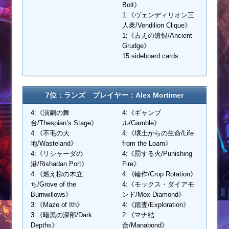
Bolt》
1:《ヴェンディリオン三
人衆/Vendilion Clique》
1:《古えの遺恨/Ancient
Grudge》
15 sideboard cards
7位：ランズ プレイヤー：Alex Mortimer
4:《演劇の舞
4:《ギャンブ
台/Thespian’s Stage》
ル/Gamble》
4:《不毛の大
4:《壌土からの生命/Life
地/Wasteland》
from the Loam》
4:《リシャーダの
4:《罰する火/Punishing
港/Rishadan Port》
Fire》
4:《燃え柳の木立
4:《輪作/Crop Rotation》
ち/Grove of the
4:《モックス・ダイアモ
Burnwillows》
ンド/Mox Diamond》
3:《Maze of Ith》
4:《踏査/Exploration》
3:《暗黒の深部/Dark
2:《マナ結
Depths》
合/Manabond》