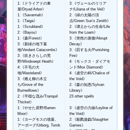
1:《ドライアドの東
3:《ヴェールのリリア
屋/Dryad Arbor》
ナ/Liliana of the Veil》
1:《Savannah》
2:《緑の太陽の頂
1:《Taiga》
点/Green Sun’s Zenith》
1:《Scrubland》
2:《壌土からの生命/Life
2:《Bayou》
from the Loam》
1:《森/Forest》
3:《突然の衰微/Abrupt
3:《新緑の地下墓
Decay》
地/Verdant Catacombs》
3:《罰する火/Punishing
3:《吹きさらしの荒
Fire》
野/Windswept Heath》
4:《モックス・ダイアモ
4:《不毛の大
ンド/Mox Diamond》
地/Wasteland》
4:《虚空の杯/Chalice of
3:《燃え柳の木立
the Void》
ち/Grove of the
2:《森の知恵/Sylvan
Burnwillows》
Library》
2:《平穏な茂み/Tranquil
23 other spells
Thicket》
1:《やせた原野/Barren
3:《虚空の力線/Leyline of
Moor》
the Void》
1:《ヨーグモスの墳墓、
2:《殺戮遊戯/Slaughter
アーボーグ/Urborg, Tomb
Games》