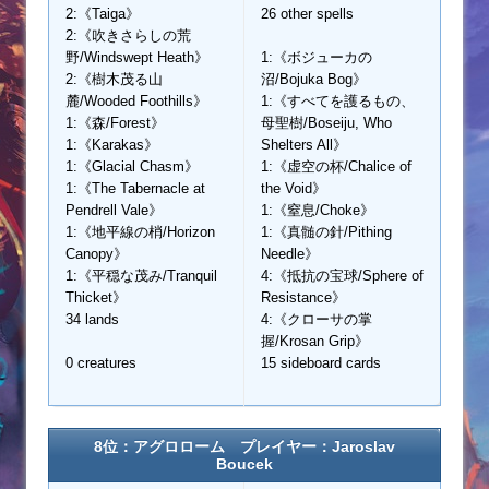
2:《Taiga》
26 other spells
2:《吹きさらしの荒
野/Windswept Heath》
1:《ボジューカの
2:《樹木茂る山
沼/Bojuka Bog》
麓/Wooded Foothills》
1:《すべてを護るもの、
1:《森/Forest》
母聖樹/Boseiju, Who
1:《Karakas》
Shelters All》
1:《Glacial Chasm》
1:《虚空の杯/Chalice of
1:《The Tabernacle at
the Void》
Pendrell Vale》
1:《窒息/Choke》
1:《地平線の梢/Horizon
1:《真髄の針/Pithing
Canopy》
Needle》
1:《平穏な茂み/Tranquil
4:《抵抗の宝球/Sphere of
Thicket》
Resistance》
34 lands
4:《クローサの掌
握/Krosan Grip》
0 creatures
15 sideboard cards
8位：アグロローム プレイヤー：Jaroslav
Boucek