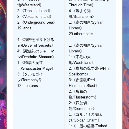
地/Wasteland》
Through Time》
2:《Tropical Island》
4:《渦まく知
2:《Volcanic Island》
識/Brainstorm》
2:《Underground Sea》
1:《森の知恵/Sylvan
19 lands
Library》
29 other spells
4:《秘密を掘り下げる
者/Delver of Secrets》
1:《森の知恵/Sylvan
4:《死儀礼のシャーマ
Library》
ン/Deathrite Shaman》
1:《不毛の大
1:《瞬唱の魔道
地/Wasteland》
士/Snapcaster Mage》
2:《虚無の呪文爆弾/Nihil
3:《タルモゴイ
Spellbomb》
フ/Tarmogoyf》
3:《赤霊破/Red
12 creatures
Elemental Blast》
2:《狼狽の
嵐/Flusterstorm》
2:《四肢切
断/Dismember》
1:《ゴルガリの魔除
け/Golgari Charm》
1:《二股の稲妻/Forked