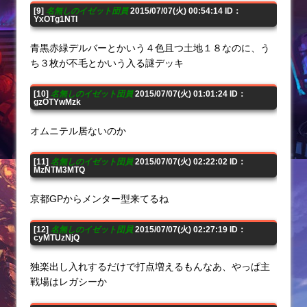
[9]
名無しのイゼット団員
2015/07/07(火) 00:54:14 ID：
YxOTg1NTI
青黒赤緑デルバーとかいう４色且つ土地１８なのに、う
ち３枚が不毛とかいう入る謎デッキ
[10]
名無しのイゼット団員
2015/07/07(火) 01:01:24 ID：
gzOTYwMzk
オムニテル居ないのか
[11]
名無しのイゼット団員
2015/07/07(火) 02:22:02 ID：
MzNTM3MTQ
京都GPからメンター型来てるね
[12]
名無しのイゼット団員
2015/07/07(火) 02:27:19 ID：
cyMTUzNjQ
独楽出し入れするだけで打点増えるもんなあ、やっぱ主
戦場はレガシーか