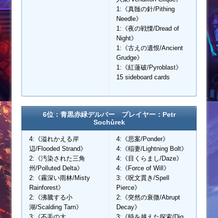
1:《真髄の針/Pithing
Needle》
1:《夜の戦慄/Dread of
Night》
1:《古えの遺恨/Ancient
Grudge》
1:《紅蓮破/Pyroblast》
15 sideboard cards
6位：青黒赤緑デルバー プレイヤー：Petr
Sochůrek
4:《溢れかえる岸
4:《思案/Ponder》
辺/Flooded Strand》
4:《稲妻/Lightning Bolt》
2:《汚染された三角
4:《目くらまし/Daze》
州/Polluted Delta》
4:《Force of Will》
2:《霧深い雨林/Misty
3:《呪文貫き/Spell
Rainforest》
Pierce》
2:《沸騰する小
2:《突然の衰微/Abrupt
湖/Scalding Tarn》
Decay》
3:《不毛の大
3:《時を越えた探索/Dig