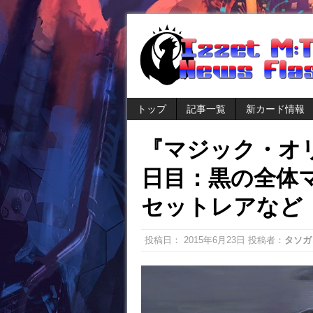
トップ
記事一覧
新カード情報
『マジック・オ
日目：黒の全体
セットレアなど
投稿日：
2015年6月23日
投稿者：
タソガ