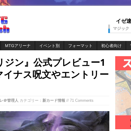
イゼ速。
マジック
MTGアリーナ
イベント別
フォーマット
初心者向け
リジン』公式プレビュー1
マイナス呪文やエントリー
レ＠管理人
カテゴリー：
新カード情報
// 71 Comments