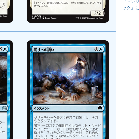
『マジッ
ック』