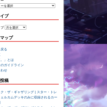
リー
イブ
イブ
マップ
に戻る
覧
速。」とは
トのガイドライン
合わせ
投稿
ク・ザ・ギャザリング | スター・トレ
ウェルカムデッキのみに収録されるカー
開