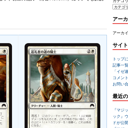
カテゴ
アーカ
アーカ
サイト
トップ
記事一
「イゼ
コメン
お問い
最近の
『マジッ
ック』
ドが公