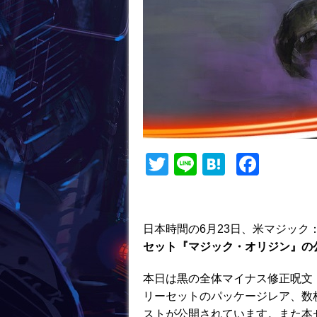
T
Li
H
F
w
n
at
a
itt
e
e
c
er
n
e
日本時間の6月23日、米マジック
セット『マジック・オリジン』の
a
b
o
本日は黒の全体マイナス修正呪文
o
リーセットのパッケージレア、数
ストが公開されています。また本セ