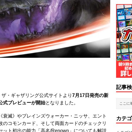
記事検
：ザ・ギャザリング公式サイトより
7月17日発売の新
公式プレビューが開始
となりました。
《衰滅》やプレインズウォーカー・ニッサ、エント
カテゴ
枚のコモンカード、そして両面カードのチェックリ
ット初出の能力「高名/Renown」についても解説