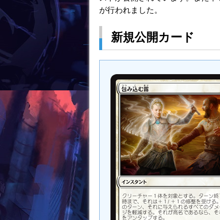
k
が行われました。
新規公開カード