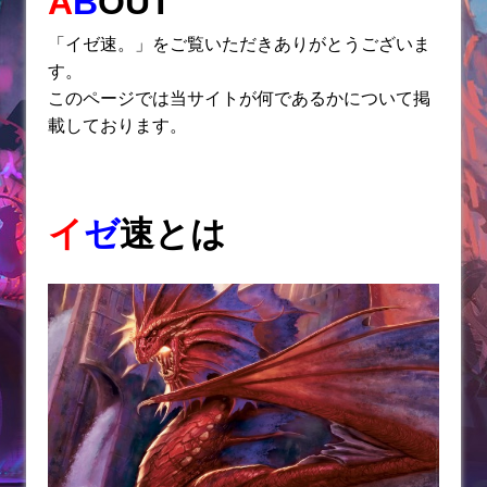
A
B
OUT
a
b
「イゼ速。」をご覧いただきありがとうございま
o
す。
o
このページでは当サイトが何であるかについて掲
k
載しております。
イ
ゼ
速とは