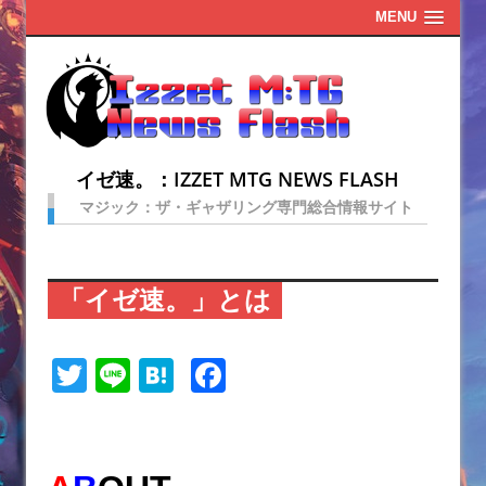
MENU
イゼ速。：IZZET MTG NEWS FLASH
マジック：ザ・ギャザリング専門総合情報サイト
「イゼ速。」とは
T
Li
H
F
w
n
at
a
itt
e
e
c
er
n
e